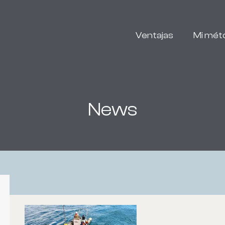
Ventajas
Mi mét
News