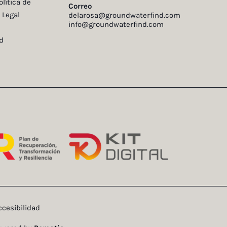
olítica de
Correo
 Legal
delarosa@groundwaterfind.com
info@groundwaterfind.com
d
ccesibilidad