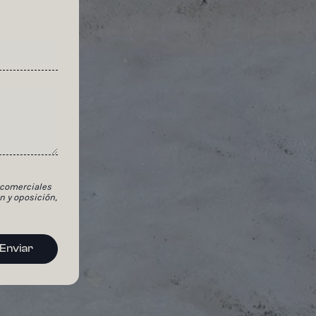
 comerciales
n y oposición,
Enviar