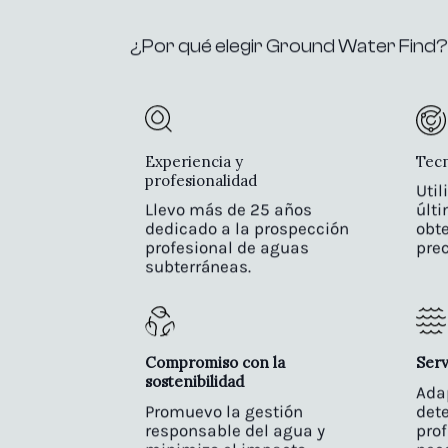
¿Por qué elegir Ground Water Find?
Experiencia y
Tecn
profesionalidad
Util
Llevo más de 25 años
últ
dedicado a la prospección
obt
profesional de aguas
prec
subterráneas.
Compromiso con la
Serv
sostenibilidad
Ada
Promuevo la gestión
det
responsable del agua y
pro
minimizo el impacto
nec